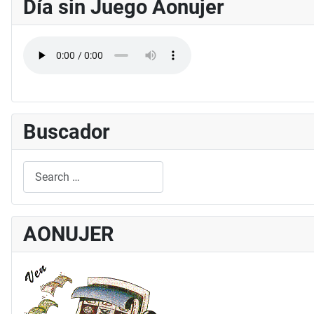
Día sin Juego Aonujer
Buscador
Search
Type 2 or more characters for results.
AONUJER